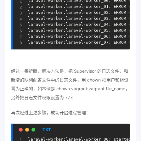
laravel-worker:laravel-worker_00: ERROR (spaw
laravel-worker:laravel-worker_01: ERROR (spaw
laravel-worker:laravel-worker_02: ERROR (spaw
laravel-worker:laravel-worker_03: ERROR (spaw
laravel-worker:laravel-worker_04: ERROR (spaw
laravel-worker:laravel-worker_05: ERROR (spaw
laravel-worker:laravel-worker_06: ERROR (spaw
经过一番折腾，解决方法是，把 Supervisor 的日志文件，和
新增的队列配置文件中的日志文件，用 chown 把用户和组设
置为正确的，如本例是 chown vagrant:vagrant file_name，
另外把日志文件权限设置为 777.
再次经过上述步骤，成功开启进程管理：
laravel-worker:laravel-worker_00: started
