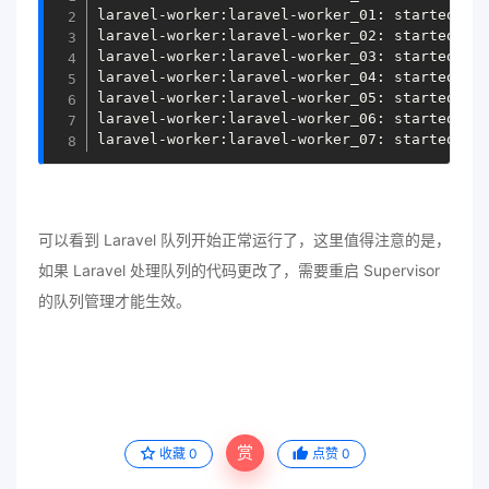
laravel-worker:laravel-worker_01: started

laravel-worker:laravel-worker_02: started

laravel-worker:laravel-worker_03: started

laravel-worker:laravel-worker_04: started

laravel-worker:laravel-worker_05: started

laravel-worker:laravel-worker_06: started

可以看到 Laravel 队列开始正常运行了，这里值得注意的是，
如果 Laravel 处理队列的代码更改了，需要重启 Supervisor
的队列管理才能生效。
赏
收藏
0
点赞
0