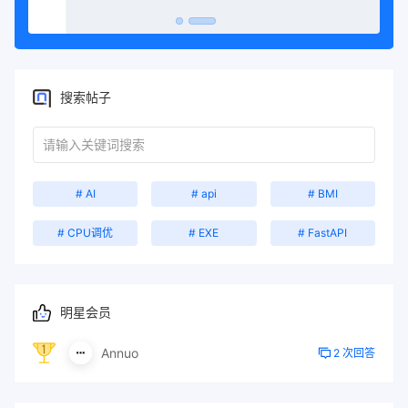
}
input
:focus
{
outline
:
 none
;
border-color
:
#83a4d4
;
box-shadow
:
0
0
12
px 
rgba
(
131
,
16
搜索帖子
}
button 
{
background
:
linear-gradient
(
45
de
color
:
 white
;
# AI
# api
# BMI
border
:
 none
;
padding
:
16
px 
30
px
;
border-radius
:
12
px
;
# CPU调优
# EXE
# FastAPI
width
:
100%
;
font-size
:
17
px
;
cursor
:
 pointer
;
letter-spacing
:
1
px
;
明星会员
position
:
 relative
;
overflow
:
 hidden
;
transition
:
 transform 
0.2
s, box-
Annuo
2 次回答
}
button
::after
{