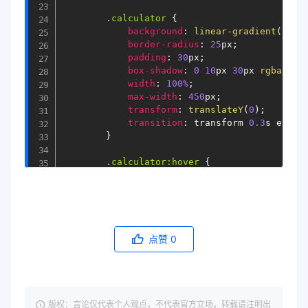
.calculator
{
background
:
linear-gradient
(
145
d
border-radius
:
25
px
;
padding
:
30
px
;
box-shadow
:
0
10
px 
30
px 
rgba
(
131
width
:
100%
;
max-width
:
450
px
;
transform
:
translateY
(
0
)
;
transition
:
 transform 
0.3
s ease
;
}
.calculator
:hover
{
transform
:
translateY
(
-
5
px
)
rota
}
h1 
{
color
:
#2c3e50
;
点赞
0
text-align
:
 center
;
margin-bottom
:
25
px
;
font-size
:
2.4
em
;
letter-spacing
:
1.5
px
;
text-shadow
:
1
px 
1
px 
2
px 
rgba
(
0
,
版权：言论仅代表个人观点，不代表官方立场。转载请注明出
}