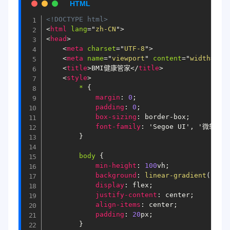
<!DOCTYPE html>
<
html
lang
=
"
zh-CN
"
>
<
head
>
<
meta
charset
=
"
UTF-8
"
>
<
meta
name
=
"
viewport
"
content
=
"
width=dev
<
title
>
BMI健康管家
</
title
>
<
style
>
* 
{
margin
:
0
;
padding
:
0
;
box-sizing
:
 border-box
;
font-family
:
'Segoe UI'
, 
'微软雅黑
}
body 
{
min-height
:
100
vh
;
background
:
linear-gradient
(
135
d
display
:
 flex
;
justify-content
:
 center
;
align-items
:
 center
;
padding
:
20
px
;
}