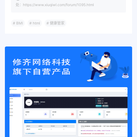
处：https://www.xiuqiwl.com/forum/1095.html
.input-group
{
margin-bottom
:
25
px
;
position
:
 relative
;
# BMI
# html
# 健康管家
}
label 
{
display
:
 block
;
color
:
#34495e
;
margin-bottom
:
10
px
;
font-weight
:
600
;
font-size
:
1.1
em
;
padding-left
:
5
px
;
}
input 
{
width
:
100%
;
padding
:
14
px 
20
px
;
border
:
2
px solid 
rgba
(
131
,
164
,
2
border-radius
:
12
px
;
font-size
:
16
px
;
background
:
rgba
(
131
,
164
,
212
,
0.0
transition
:
 all 
0.3
s ease
;