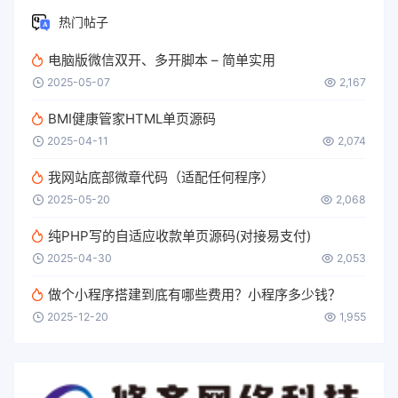
content
:
''
;
热门帖子
position
:
 absolute
;
top
:
 -
50%
;
电脑版微信双开、多开脚本 – 简单实用
left
:
 -
50%
;
width
:
200%
;
2025-05-07
2,167
height
:
200%
;
background
:
linear-gradient
(
45
deg
BMI健康管家HTML单页源码
rgba
(
255
,
255
,
255
,
0
)
25%
,

2025-04-11
2,074
rgba
(
255
,
255
,
255
,
0.3
)
50%
,

rgba
(
255
,
255
,
255
,
0
)
75%
我网站底部微章代码（适配任何程序）
)
;
transform
:
rotate
(
45
deg
)
;
2025-05-20
2,068
animation
:
 shine 
3
s infinite
;
}
纯PHP写的自适应收款单页源码(对接易支付)
2025-04-30
2,053
@keyframes
 shine
{
0% 
{
transform
:
translateX
(
-
100%
做个小程序搭建到底有哪些费用？小程序多少钱？
100% 
{
transform
:
translateX
(
100
}
2025-12-20
1,955
button
:hover
{
transform
:
scale
(
0.98
)
;
box-shadow
:
0
5
px 
15
px 
rgba
(
131
,