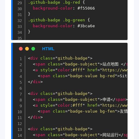
.github-badge
.bg-red
{
background-color
:
#f55066
}
.github-badge
.bg-green
{
background-color
:
#3bca6e
}
.github-badge
.bg-cai
{
background-image
:
-webkit-linear-gradien
0
deg, 
#3ca5f6
0%
, 
#a86af9
100%
)
;
<
div
class
=
"
github-badge
"
>
<
span
class
=
"
badge-subject
"
>
站点地图 
</
span
>
<
a
style
="
color
:
#fff
"
href
=
"
https://www.xi
<
span
class
=
"
badge-value bg-red
"
>
Sitemap
</
div
>
<
div
class
=
"
github-badge
"
>
<
span
class
=
"
badge-subject
"
>
申请
</
span
>
<
a
style
="
color
:
#fff
"
href
=
"
https://www.xi
<
span
class
=
"
badge-value bg-fen
"
>
友情链接
<
</
div
>
<
div
class
=
"
github-badge
"
>
<
span
class
=
"
badge-subject
"
>
网站运行
</
span
>