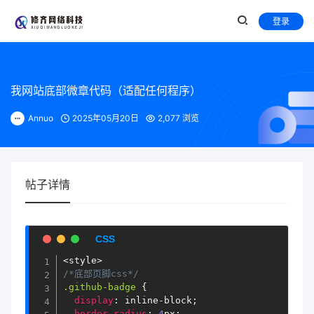
登录
我网站底部微章代码（适配任何程序）
Annuo
2025年05月20日
2,077 浏览
帖子详情
/*底部页脚css*/
.github-badge
{
display
:
 inline-block
;
border-radius
:
4
px
;