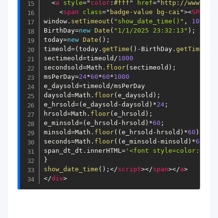
<
a
style
="
color
:
#fff
"
href
=
"
http://www.xiu
<
span
class
=
"
badge-value bg-cai
"
>
<
SPAN
i
window
.
setTimeout
(
"show_date_time()"
,
1000
)
;
BirthDay
=
new
Date
(
"1/1/2025 23:32:13"
)
;
today
=
new
Date
(
)
;
timeold
=
(
today
.
getTime
(
)
-
BirthDay
.
getTime
(
)
)
sectimeold
=
timeold
/
1000
secondsold
=
Math
.
floor
(
sectimeold
)
;
msPerDay
=
24
*
60
*
60
*
1000
e_daysold
=
timeold
/
msPerDay

daysold
=
Math
.
floor
(
e_daysold
)
;
e_hrsold
=
(
e_daysold
-
daysold
)
*
24
;
hrsold
=
Math
.
floor
(
e_hrsold
)
;
e_minsold
=
(
e_hrsold
-
hrsold
)
*
60
;
minsold
=
Math
.
floor
(
(
e_hrsold
-
hrsold
)
*
60
)
;
seconds
=
Math
.
floor
(
(
e_minsold
-
minsold
)
*
60
)
;
span_dt_dt
.
innerHTML
=
'<font style=color:#00f
}
show_date_time
(
)
;
</
script
>
</
span
>
</
a
>
</
div
>