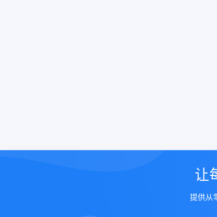
让
提供从