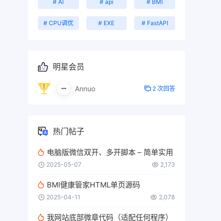
# AI
# api
# BMI
# CPU调优
# EXE
# FastAPI
明星会员
Annuo
2 次回答
热门帖子
电脑版微信双开、多开脚本 – 简单实用
2025-05-07
2,173
BMI健康管家HTML单页源码
2025-04-11
2,078
我网站底部微章代码（适配任何程序）