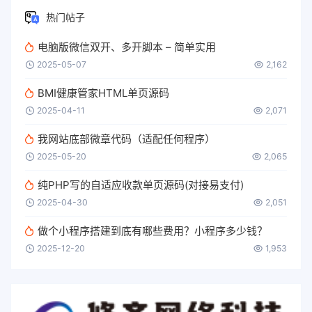
content
:
''
;
热门帖子
position
:
 absolute
;
top
:
 -
50%
;
电脑版微信双开、多开脚本 – 简单实用
left
:
 -
50%
;
width
:
200%
;
2025-05-07
2,162
height
:
200%
;
background
:
linear-gradient
(
45
deg
BMI健康管家HTML单页源码
rgba
(
255
,
255
,
255
,
0
)
25%
,

2025-04-11
2,071
rgba
(
255
,
255
,
255
,
0.3
)
50%
,

rgba
(
255
,
255
,
255
,
0
)
75%
我网站底部微章代码（适配任何程序）
)
;
transform
:
rotate
(
45
deg
)
;
2025-05-20
2,065
animation
:
 shine 
3
s infinite
;
}
纯PHP写的自适应收款单页源码(对接易支付)
2025-04-30
2,051
@keyframes
 shine
{
0% 
{
transform
:
translateX
(
-
100%
做个小程序搭建到底有哪些费用？小程序多少钱？
100% 
{
transform
:
translateX
(
100
}
2025-12-20
1,953
button
:hover
{
transform
:
scale
(
0.98
)
;
box-shadow
:
0
5
px 
15
px 
rgba
(
131
,