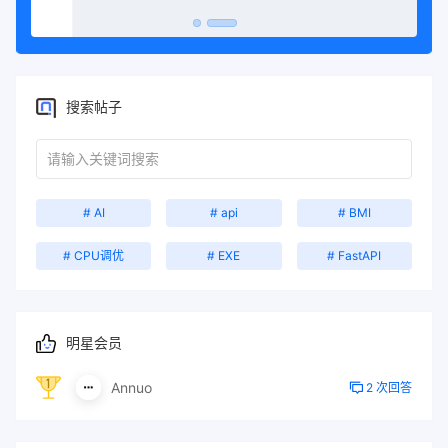
}
input
:focus
{
outline
:
 none
;
border-color
:
#83a4d4
;
box-shadow
:
0
0
12
px 
rgba
(
131
,
16
搜索帖子
}
button 
{
background
:
linear-gradient
(
45
de
color
:
 white
;
# AI
# api
# BMI
border
:
 none
;
padding
:
16
px 
30
px
;
border-radius
:
12
px
;
# CPU调优
# EXE
# FastAPI
width
:
100%
;
font-size
:
17
px
;
cursor
:
 pointer
;
letter-spacing
:
1
px
;
明星会员
position
:
 relative
;
overflow
:
 hidden
;
transition
:
 transform 
0.2
s, box-
Annuo
2 次回答
}
button
::after
{