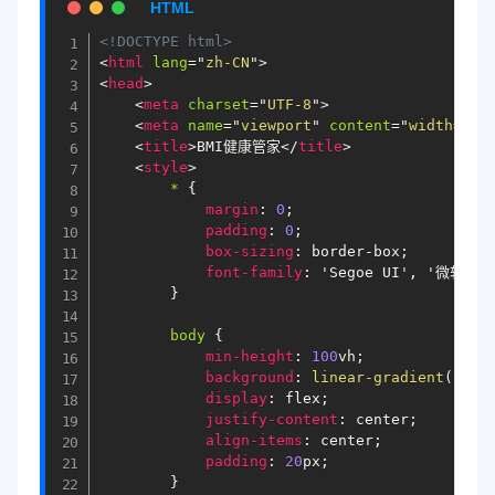
<!DOCTYPE html>
<
html
lang
=
"
zh-CN
"
>
<
head
>
<
meta
charset
=
"
UTF-8
"
>
<
meta
name
=
"
viewport
"
content
=
"
width=dev
<
title
>
BMI健康管家
</
title
>
<
style
>
* 
{
margin
:
0
;
padding
:
0
;
box-sizing
:
 border-box
;
font-family
:
'Segoe UI'
, 
'微软雅黑
}
body 
{
min-height
:
100
vh
;
background
:
linear-gradient
(
135
d
display
:
 flex
;
justify-content
:
 center
;
align-items
:
 center
;
padding
:
20
px
;
}