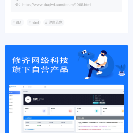
处：https://www.xiuqiwl.com/forum/1095.html
.input-group
{
margin-bottom
:
25
px
;
position
:
 relative
;
# BMI
# html
# 健康管家
}
label 
{
display
:
 block
;
color
:
#34495e
;
margin-bottom
:
10
px
;
font-weight
:
600
;
font-size
:
1.1
em
;
padding-left
:
5
px
;
}
input 
{
width
:
100%
;
padding
:
14
px 
20
px
;
border
:
2
px solid 
rgba
(
131
,
164
,
2
border-radius
:
12
px
;
font-size
:
16
px
;
background
:
rgba
(
131
,
164
,
212
,
0.0
transition
:
 all 
0.3
s ease
;