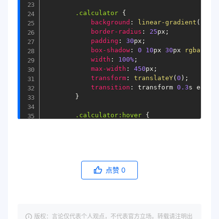
.calculator
{
background
:
linear-gradient
(
145
d
border-radius
:
25
px
;
padding
:
30
px
;
box-shadow
:
0
10
px 
30
px 
rgba
(
131
width
:
100%
;
max-width
:
450
px
;
transform
:
translateY
(
0
)
;
transition
:
 transform 
0.3
s ease
;
}
.calculator
:hover
{
transform
:
translateY
(
-
5
px
)
rota
}
h1 
{
color
:
#2c3e50
;
点赞
0
text-align
:
 center
;
margin-bottom
:
25
px
;
font-size
:
2.4
em
;
letter-spacing
:
1.5
px
;
text-shadow
:
1
px 
1
px 
2
px 
rgba
(
0
,
版权：言论仅代表个人观点，不代表官方立场。转载请注明出
}