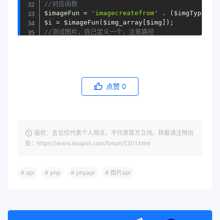
//对应函数
$imageFun
=
'imagecreatefrom'
.
(
$imgType
==
$i
=
$imageFun
(
$img_array
[
$img
]
)
;
//测试图片，自己定义一个，注意路径
for
(
$x
=
0
;
$x
<
imagesx
(
$i
)
;
$x
++
)
{
for
(
$y
=
0
;
$y
<
imagesy
(
$i
)
;
点赞
0
$y
++
)
{
$rgb
=
imagecolorat
(
$i
,
$x
,
$y
)
;
$r
=
(
$rgb
>
>
16
)
&
0xFF
;
$g
=
(
$rgb
>
>
8
)
&
0xFF
;
$b
=
$rgb
&
0xFF
;
版权：言论仅代表个人观点，不代表官方立场。转载请注明出
$rTotal
+
=
$r
;
处：https://www.xiuqiwl.com/forum/1301.html
$gTotal
+
=
$g
;
$bTotal
+
=
$b
;
$total
++
;
}
# api
# php
# phpapi
# 图片api
}
$rAverage
=
round
(
$rTotal
/
$total
)
;
$gAverage
=
round
(
$gTotal
/
$total
)
;
$bAverage
=
round
(
$bTotal
/
$total
)
;
$arr
=
array
(
'ImgUrl'
=
>
$imgurl
,
'Color'
=
>
"
$rAve