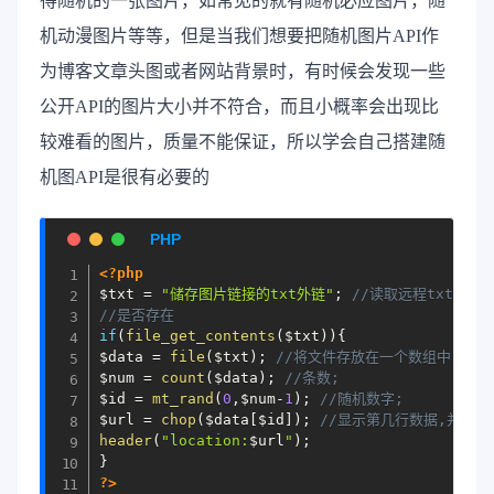
得随机的一张图片，如常见的就有随机必应图片，随
机动漫图片等等，但是当我们想要把随机图片API作
为博客文章头图或者网站背景时，有时候会发现一些
公开API的图片大小并不符合，而且小概率会出现比
较难看的图片，质量不能保证，所以学会自己搭建随
机图API是很有必要的
<?php
$txt
=
"储存图片链接的txt外链"
;
//读取远程txt;
//是否存在
if
(
file_get_contents
(
$txt
)
)
{
$data
=
file
(
$txt
)
;
//将文件存放在一个数组中;
$num
=
count
(
$data
)
;
//条数;
$id
=
mt_rand
(
0
,
$num
-
1
)
;
//随机数字;
$url
=
chop
(
$data
[
$id
]
)
;
//显示第几行数据,并去除
header
(
"location:
$url
"
)
;
}
?>