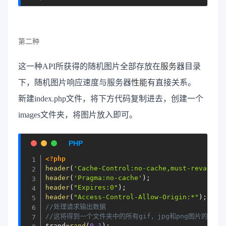
第二种
这一种API所获得的随机图片全部存放在
服务
器目录
下，随机图片响应速度与服务器
性能
有直接关系。
新建index.php文件，将下方代码复制进去，创建一个
images文件夹，将图片放入即可。
<?php
header
(
'Cache-Control:no-cache,must-revalida
header
(
'Pragma:no-cache'
)
;
header
(
"Expires:0"
)
;
header
(
"Access-Control-Allow-Origin:*"
)
;
//处理请求输出数据
//这将得到一个文件夹中的所有gif，jpg和png图片的数组
$rand
=
rand
(
0
,
1
)
;