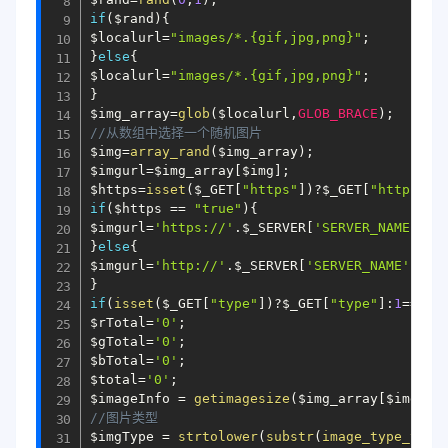
if
(
$rand
)
{
$localurl
=
"images/*.{gif,jpg,png}"
;
}
else
{
$localurl
=
"images/*.{gif,jpg,png}"
;
}
$img_array
=
glob
(
$localurl
,
GLOB_BRACE
)
;
//从数组中选择一个随机图片
$img
=
array_rand
(
$img_array
)
;
$imgurl
=
$img_array
[
$img
]
;
$https
=
isset
(
$_GET
[
"https"
]
)
?
$_GET
[
"https"
]
:
if
(
$https
==
"true"
)
{
$imgurl
=
'https://'
.
$_SERVER
[
'SERVER_NAME'
]
.
'
}
else
{
$imgurl
=
'http://'
.
$_SERVER
[
'SERVER_NAME'
]
.
'/
}
if
(
isset
(
$_GET
[
"type"
]
)
?
$_GET
[
"type"
]
:
1
==
"js
$rTotal
=
'0'
;
$gTotal
=
'0'
;
$bTotal
=
'0'
;
$total
=
'0'
;
$imageInfo
=
getimagesize
(
$img_array
[
$img
]
)
;
//图片类型
$imgType
=
strtolower
(
substr
(
image_type_to_e