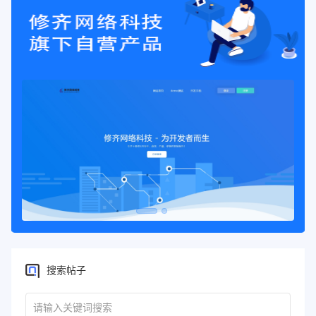
echo
json_encode
(
$arr
)
;
exit
(
)
;
}
//在页面显示图片地址
//echo $imgurl;
header
(
"location:
$imgurl
"
)
;
?>
搜索帖子