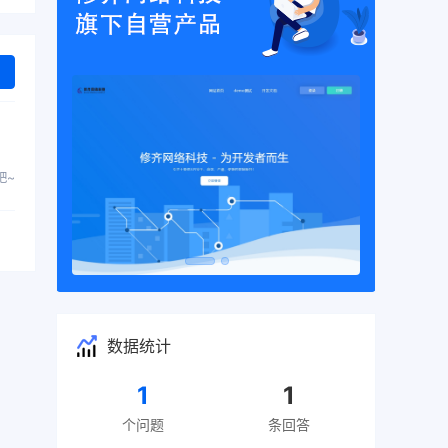
吧~
数据统计
1
1
个问题
条回答