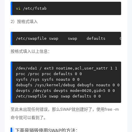
vi
 /etc/fstab
2）按格式填入
/etc/swapfile swap    swap    defaults      0    
按格式填入以上信息：
/dev/vda1 / ext3 noatime,acl,user_xattr 1 1

proc /proc proc defaults 0 0

sysfs /sys sysfs noauto 0 0

debugfs /sys/kernel/debug debugfs noauto 0 0

devpts /dev/pts devpts mode
=
0620,gid
=
5 0 0

/etc/swapfile swap swap defaults 0 0
至此未出现任何错误，那么SWAP就创建好了，使用free -m
命令就可以看到了。
下面是销毁停用SWAP的方法：