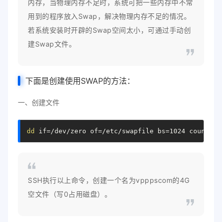
内存，当物理内存不足时，系统可把一些内存中不常
用到的程序放入Swap，解决物理内存不足的情况。
若系统安装时开辟的Swap空间太小，可通过手动创
建Swap文件。
下面是创建使用SWAP的方法：
一、创建文件
dd
 if
=
/dev/zero of
=
/etc/swapfile bs
=
1024 count
=
40
SSH执行以上命令，创建一个名为vpppscom的4G
空文件（写0占用磁盘）。