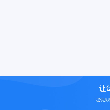
让
提供从