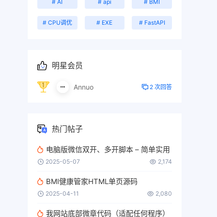
# AI
# api
# BMI
# CPU调优
# EXE
# FastAPI
明星会员
Annuo
2 次回答
热门帖子
电脑版微信双开、多开脚本 – 简单实用
2025-05-07
2,174
BMI健康管家HTML单页源码
2025-04-11
2,080
我网站底部微章代码（适配任何程序）